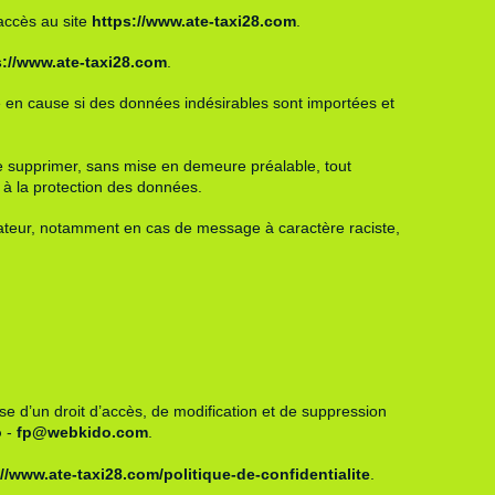
’accès au site
https://www.ate-taxi28.com
.
s://www.ate-taxi28.com
.
e en cause si des données indésirables sont importées et
de supprimer, sans mise en demeure préalable, tout
s à la protection des données.
lisateur, notamment en cas de message à caractère raciste,
e d’un droit d’accès, de modification et de suppression
o
-
fp@webkido.com
.
://www.ate-taxi28.com
/politique-de-confidentialite
.