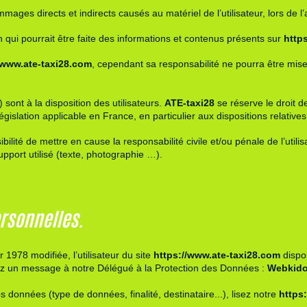
ges directs et indirects causés au matériel de l’utilisateur, lors de l
on qui pourrait être faite des informations et contenus présents sur
http
/www.ate-taxi28.com
, cependant sa responsabilité ne pourra être mis
ont à la disposition des utilisateurs.
ATE-taxi28
se réserve le droit 
gislation applicable en France, en particulier aux dispositions relative
ilité de mettre en cause la responsabilité civile et/ou pénale de l’uti
upport utilisé (texte, photographie …).
ersonnelles.
er 1978 modifiée
, l’utilisateur du site
https://www.ate-taxi28.com
dispos
yez un message à notre Délégué à la Protection des Données :
Webkid
s données (type de données, finalité, destinataire...), lisez notre
https